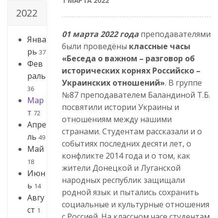
1 МАРТА 2022
2022
01 марта 2022 года
преподавателями
Янва
были проведёны
классные часы
рь
37
«Беседа о важном – разговор об
Фев
исторических корнях Российско –
раль
Украинских отношений»
. В группе
36
№87 преподавателем Баландиной Т.Б.
Мар
посвятили истории Украины и
т
72
отношениям между нашими
Апре
странами. Студентам рассказали и о
ль
49
событиях последних десяти лет, о
Май
конфликте 2014 года и о том, как
18
жители Донецкой и Луганской
Июн
народных республик защищали
ь
14
родной язык и пытались сохранить
Авгу
социальные и культурные отношения
ст
1
с Россией. На классном часе студентам