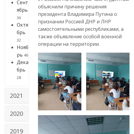
Сент
объяснили причину решения
ябрь
президента Владимира Путина о
36
признании Россией ДНР и ЛНР
Октя
самостоятельными республиками, а
брь
также объявление особой военной
32
операции на территории.
Нояб
рь
46
Дека
брь
28
2021
2020
2019