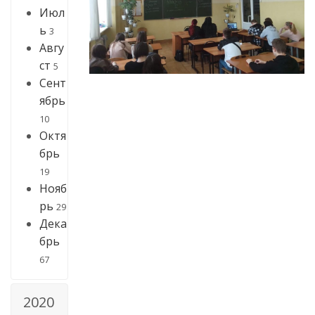
Июл
ь
3
Авгу
ст
5
Сент
ябрь
10
Октя
брь
19
Нояб
рь
29
Дека
брь
67
2020