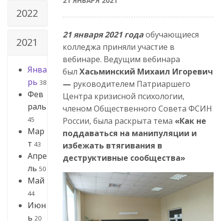
21 ЯНВАРЯ 2021
2022
21 января 2021 года
обучающиеся
2021
колледжа приняли участие в
вебинаре. Ведущим вебинара
Янва
был
Хасьминский Михаил Игоревич
рь
38
—
руководителем Патриаршего
Фев
Центра кризисной психологии,
раль
членом Общественного Совета ФСИН
45
России, была раскрыта тема
«Как не
Мар
поддаваться на манипуляции и
т
43
избежать втягивания в
Апре
деструктивные сообщества»
ль
50
Май
44
Июн
ь
20