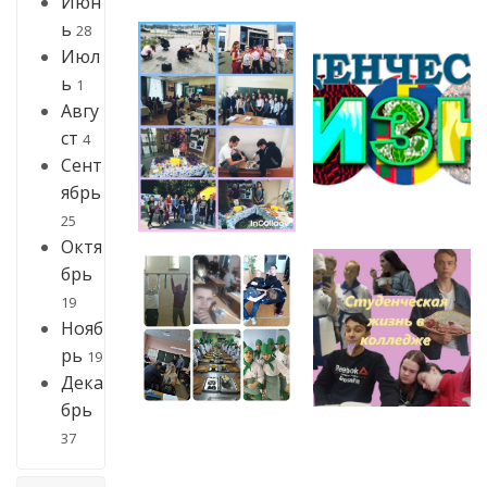
Июн
ь
28
Июл
ь
1
Авгу
ст
4
Сент
ябрь
25
Октя
брь
19
Нояб
рь
19
Дека
брь
37