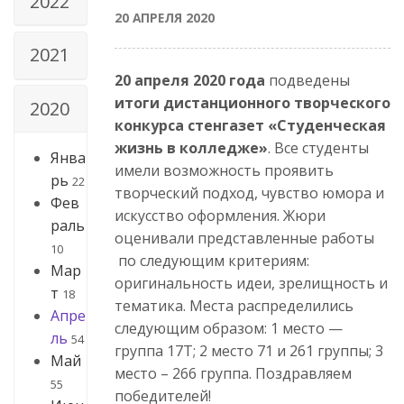
2022
20 АПРЕЛЯ 2020
2021
20 апреля 2020 года
подведены
итоги дистанционного творческого
2020
конкурса стенгазет «Студенческая
жизнь в колледже»
. Все студенты
Янва
имели возможность проявить
рь
22
творческий подход, чувство юмора и
Фев
искусство оформления. Жюри
раль
оценивали представленные работы
10
по следующим критериям:
Мар
оригинальность идеи, зрелищность и
т
18
тематика. Места распределились
Апре
следующим образом: 1 место —
ль
54
группа 17Т; 2 место 71 и 261 группы; 3
Май
место – 266 группа. Поздравляем
55
победителей!