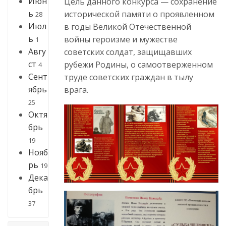
Июн
Цель данного конкурса — сохранение
ь
исторической памяти о проявленном
28
Июл
в годы Великой Отечественной
ь
войны героизме и мужестве
1
Авгу
советских солдат, защищавших
ст
рубежи Родины, о самоотверженном
4
Сент
труде советских граждан в тылу
ябрь
врага.
25
Октя
брь
19
Нояб
рь
19
Дека
брь
37