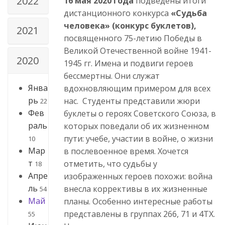
2022
16 мая 2020 года
подведены итоги
дистанционного конкурса
«Судьба
человека» (конкурс буклетов),
2021
посвященного 75-летию Победы в
Великой Отечественной войне 1941-
2020
1945 гг. Имена и подвиги героев
бессмертны. Они служат
Янва
вдохновляющим примером для всех
рь
нас. Студенты представили жюри
22
Фев
буклеты о героях Советского Союза, в
раль
которых поведали об их жизненном
пути: учебе, участии в войне, о жизни
10
Мар
в послевоенное время. Хочется
т
отметить, что судьбы у
18
Апре
изображенных героев похожи: война
ль
внесла коррективы в их жизненные
54
Май
планы. Особенно интересные работы
представлены в группах 266, 71 и 4ТХ.
55