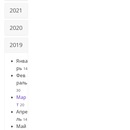
2021
2020
2019
Янва
рь
14
Фев
раль
30
Мар
т
20
Апре
ль
14
Май