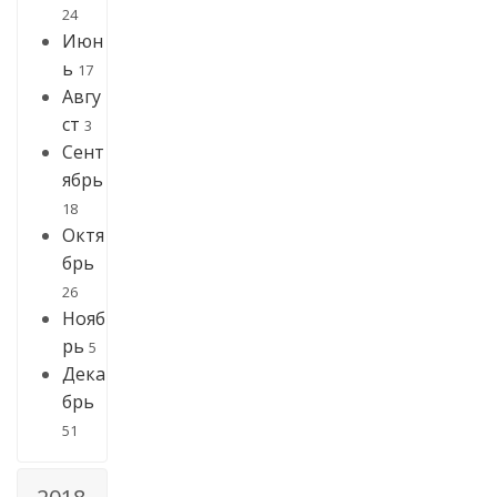
24
Июн
ь
17
Авгу
ст
3
Сент
ябрь
18
Октя
брь
26
Нояб
рь
5
Дека
брь
51