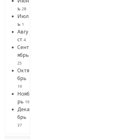
Июн
ь
28
Июл
ь
1
Авгу
ст
4
Сент
ябрь
25
Октя
брь
19
Нояб
рь
19
Дека
брь
37