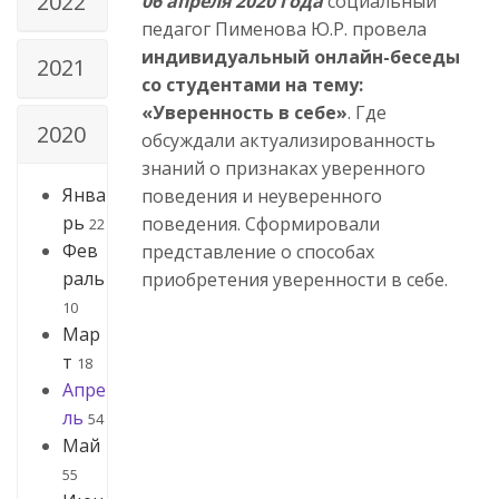
2022
06 апреля 2020 года
социальный
педагог Пименова Ю.Р. провела
индивидуальный онлайн-беседы
2021
со студентами на тему:
«Уверенность в себе»
. Где
2020
обсуждали актуализированность
знаний о признаках уверенного
Янва
поведения и неуверенного
рь
поведения. Сформировали
22
Фев
представление о способах
раль
приобретения уверенности в себе.
10
Мар
т
18
Апре
ль
54
Май
55