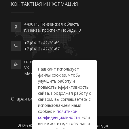
КОНТАКТНАЯ ИНФОРМАЦИЯ
440011, Пензенская область,
г. Пенза, проспект Победы, 3
+7 (8412) 42-20-69
+7 (8412) 42-20-67
commerce-college.ru
VK
Наш сайт использует
MAX
файлы cookies, чтобы
улучшить работу и
повысить эффективность
сайта. Продолжая работу с
Старая версия сайта
сайтом, вы соглашаетесь с
использованием нами
cookies и
политикой
конфиденциальности
. Если
вы не хотите, чтобы ваши
2026 © ГАПОУ ПО "Пензенский колледж