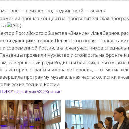
мя твоё — неизвестно, подвиг твой — вечен»
армонии прошла концертно-просветительская програ
ата
.
ектор Российского общества «Знание» Илья Зернов рас
ге выдающихся героев Пензенского края — представит
 и современной России, включая участников специаль
Пензенцы проявили мужество и стойкость на фронте и в
зм, совершённый ради Родины и близких, невозможно 
ть историю страны и имена её Героев», — отметил лек
авершила программу музыкальная часть: солистки анса
отические песни о России.
ППИК
#госпаблик58
#Знание