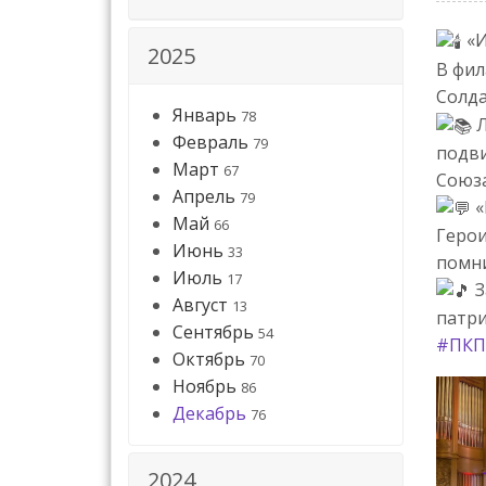
«И
2025
В фил
Солд
Январь
78
Л
Февраль
79
подви
Март
67
Союза
Апрель
79
«
Май
66
Герои
Июнь
33
помни
Июль
17
З
Август
13
патри
Сентябрь
54
#ПК
Октябрь
70
Ноябрь
86
Декабрь
76
2024