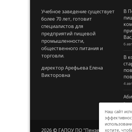
В П
Учебное заведение существует
пи
более 70 лет, готовит
ком
специалистов для
при
предприятий пищевой
Вас
промышленности,
6 ав
общественного питания и
торговли.
В к
ста
директор Арефьева Елена
пов
Викторовна
пов
4 ав
Аби
3 ав
Наш сайт исп
эффективност
использовани
2026 © ГАПОУ ПО "Пензенский колле
хотите, чтоб