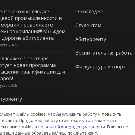
ензенском колледже
О колледже
щевой промышленности и
мерции продолжается
Студентам
емная кампания!!! Мы ждем
, дорогие абитуриенты!
Абитуриенту
густа 2026
Воспитательная работа
олледже с 1 сентября
ртует новая программа
Физкультура и спорт
ышения квалификации для
аров!
густа 2026
туриенту
густа 2026
ользует файлы cookies, чтобы улучшить работу и повысить
ь сайта. Продолжая работу с сайтом, вы соглашаетесь с
ем нами cookies и
политикой конфиденциальности
. Если вы не
дж пищевой промышленности и
ы ваши данные обрабатывались, покиньте сайт.