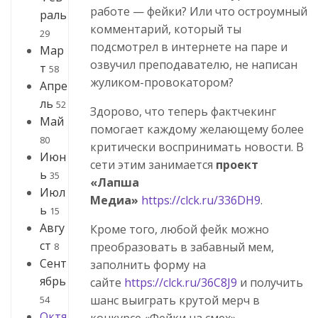
работе — фейки? Или что остроумный
раль
комментарий, который ты
29
подсмотрел в интернете на паре и
Мар
озвучил преподавателю, не написан
т
58
жуликом-провокатором?
Апре
ль
52
Здорово, что теперь фактчекинг
Май
помогает каждому желающему более
80
критически воспринимать новости. В
Июн
сети этим занимается
проект
ь
35
«Лапша
Июл
Медиа»
https://clck.ru/336DH9
.
ь
15
Авгу
Кроме того, любой фейк можно
ст
преобразовать в забавный мем,
8
Сент
заполнить форму на
ябрь
сайте
https://clck.ru/36C8J9
и получить
шанс выиграть крутой мерч в
54
Октя
конкурсе «Фейки на смех».