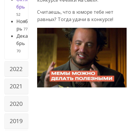
брь
Считаешь, что в юморе тебе нет
52
равных? Тогда удачи в конкурсе!
Нояб
рь
77
Дека
брь
70
2022
2021
2020
2019