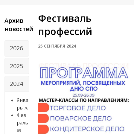
Фестиваль
Архив
новостей
профессий
25 СЕНТЯБРЯ 2024
2026
2025
2024
Янва
рь
76
Фев
раль
69