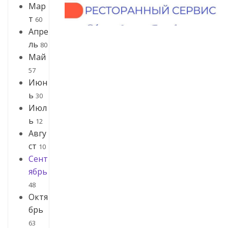
Мар
т
60
Апре
ль
80
Май
57
Июн
ь
30
Июл
ь
12
Авгу
ст
10
Сент
ябрь
48
Октя
брь
63