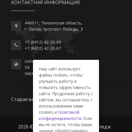
КОНТАКТНАЯ ИНФОРМАЦИЯ
440011, Пензенская область,
г. Пенза, проспект Победы, 3
+7 (8412) 42-20-69
+7 (8412) 42-20-67
commerce-college.ru
VK
Наш сайт использует
MAX
файлы cookies, чтобы
улучшить работу и
повысить эффективность
сайта. Продолжая работу с
Старая версия сайта
сайтом, вы соглашаетесь с
использованием нами
cookies и
политикой
конфиденциальности
. Если
вы не хотите, чтобы ваши
2026 © ГАПОУ ПО "Пензенский колледж
данные обрабатывались,