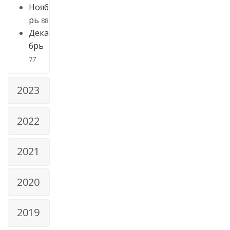
Нояб
рь
88
Дека
брь
77
2023
2022
2021
2020
2019