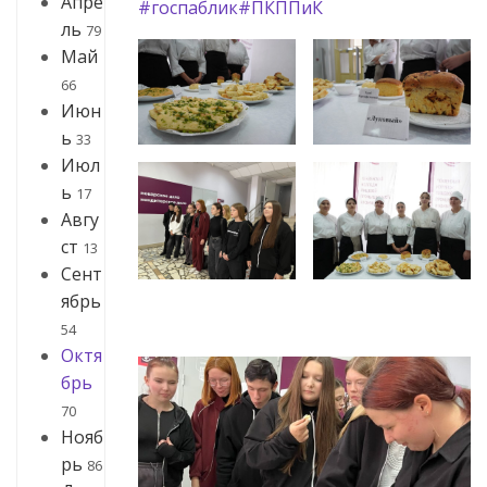
Апре
#госпаблик
#ПКППиК
ль
79
Май
66
Июн
ь
33
Июл
ь
17
Авгу
ст
13
Сент
ябрь
54
Октя
брь
70
Нояб
рь
86