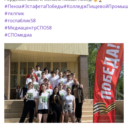
#Пенза
#ЭстафетаПобеды
#КолледжПищевойПромыш
#пкппик
#госпаблик58
#МедиацентрСПО58
#СПОмедиа