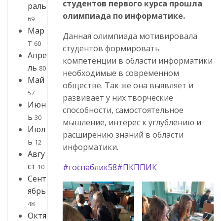
студентов первого курса прошла
раль
олимпиада по информатике.
69
Мар
Данная олимпиада мотивировала
т
60
студентов формировать
Апре
компетенции в области информатики
ль
80
необходимые в современном
Май
обществе. Так же она выявляет и
57
развивает у них творческие
Июн
способности, самостоятельное
ь
30
мышление, интерес к углублению и
Июл
расширению знаний в области
ь
12
информатики.
Авгу
ст
#госпаблик58
#ПКППИК
10
Сент
ябрь
48
Октя