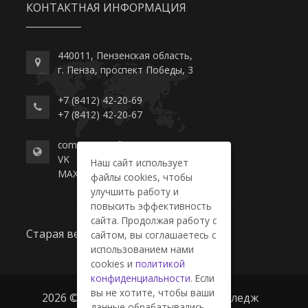
КОНТАКТНАЯ ИНФОРМАЦИЯ
440011, Пензенская область,
г. Пенза, проспект Победы, 3
+7 (8412) 42-20-69
+7 (8412) 42-20-67
commerce-college.ru
VK
Наш сайт использует
MAX
файлы cookies, чтобы
улучшить работу и
повысить эффективность
сайта. Продолжая работу с
Старая версия сайта
сайтом, вы соглашаетесь с
использованием нами
cookies и
политикой
конфиденциальности
. Если
вы не хотите, чтобы ваши
2026 © ГАПОУ ПО "Пензенский колледж
данные обрабатывались,