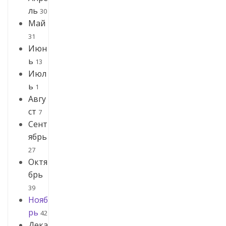
ль
30
Май
31
Июн
ь
13
Июл
ь
1
Авгу
ст
7
Сент
ябрь
27
Октя
брь
39
Нояб
рь
42
Дека