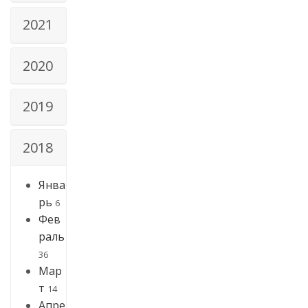
2021
2020
2019
2018
Янва
рь
6
Фев
раль
36
Мар
т
14
Апре