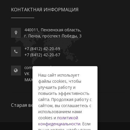
КОНТАКТНАЯ ИНФОРМАЦИЯ
440011, Пензенская область,
г. Пенза, проспект Победы, 3
+7 (8412) 42-20-69
+7 (8412) 42-20-67
commerce-college.ru
VK
Наш сайт использует
MAX
файлы cookies, чтобы
улучшить работу и
повысить эффективность
сайта. Продолжая работу с
Старая версия сайта
сайтом, вы соглашаетесь с
использованием нами
cookies и
политикой
конфиденциальности
. Если
вы не хотите, чтобы ваши