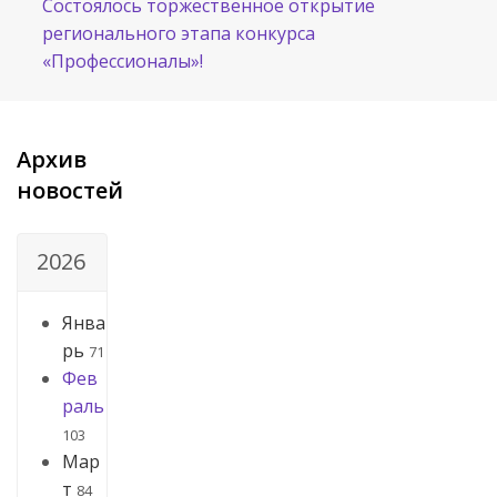
Cостоялось торжественное открытие
регионального этапа конкурса
«Профессионалы»!
Архив
новостей
2026
Янва
рь
71
Фев
раль
103
Мар
т
84