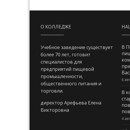
О КОЛЛЕДЖЕ
НА
В П
Учебное заведение существует
пи
более 70 лет, готовит
ком
специалистов для
при
предприятий пищевой
Вас
промышленности,
6 ав
общественного питания и
торговли.
В к
ста
директор Арефьева Елена
пов
Викторовна
пов
4 ав