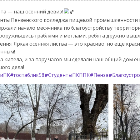
та — наш осенний девиз!
нты Пензенского колледжа пищевой промышленности 
ржали начало месячника по благоустройству территори
ооружившись граблями и метлами, ребята дружно вышл
ения. Яркая осенняя листва — это красиво, но еще кра
енным!
а кипела, и за пару часов мы сделали наш общий дом е
ого дела!
иПК
#госпаблик58
#СтудентыПКППК
#Пенза
#Благоустр