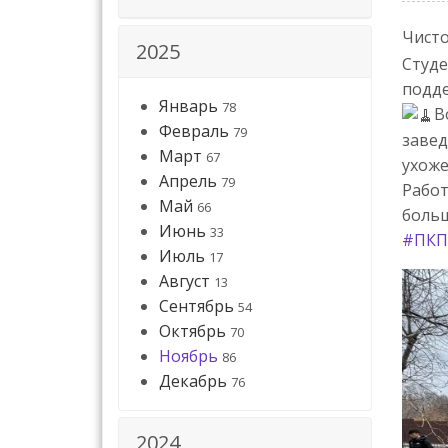
Чисто
2025
Студе
подде
Январь
78
В
Февраль
79
завед
Март
67
ухож
Апрель
79
Работ
Май
66
больш
Июнь
33
#ПКП
Июль
17
Август
13
Сентябрь
54
Октябрь
70
Ноябрь
86
Декабрь
76
2024