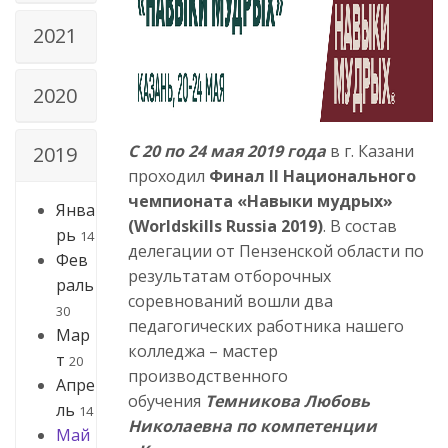
2021
2020
С 20 по 24 мая 2019 года
в г. Казани
2019
проходил
Финал II Национального
чемпионата «Навыки мудрых»
Янва
(Worldskills
Russia
2019)
. В состав
рь
14
делегации от Пензенской области по
Фев
результатам отборочных
раль
соревнований вошли два
30
педагогических работника нашего
Мар
колледжа – мастер
т
20
производственного
Апре
обучения
Темникова Любовь
ль
14
Николаевна по компетенции
Май