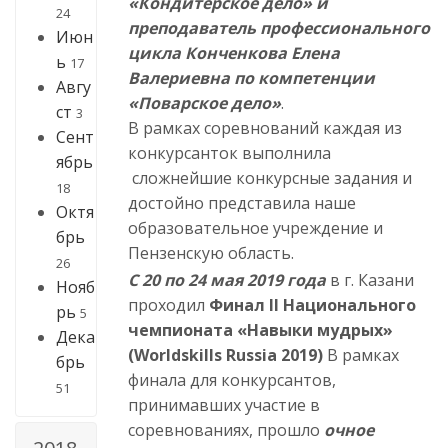
«Кондитерское дело» и
24
преподаватель профессионального
Июн
цикла Конченкова Елена
ь
17
Валериевна по компетенции
Авгу
«Поварское дело»
.
ст
3
В рамках соревнований каждая из
Сент
конкурсанток выполнила
ябрь
сложнейшие конкурсные задания и
18
достойно представила наше
Октя
образовательное учреждение и
брь
Пензенскую область.
26
С 20 по 24 мая 2019 года
в г. Казани
Нояб
проходил
Финал II Национального
рь
5
чемпионата «Навыки мудрых»
Дека
(Worldskills
Russia
2019)
В рамках
брь
финала для конкурсантов,
51
принимавших участие в
соревнованиях, прошло
очное