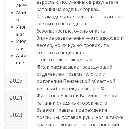
взрослых, полученных в результате
ль
99
катания на ледяных горках.
Май
Самодельные ледяные сооружения,
56
где никто не следит за
Июн
безопасностью, очень опасны.
ь
24
Зимние развлечения — это здорово и
Июл
весело, но их нужно проводить
ь
19
только в специально
Авгу
подготовленных местах.
ст
2
Как рассказывает заведующий
отделением травматологии и
2025
ортопедии Пензенской областной
детской больницы имени Н.Ф.
Филатова Алексей Василистов, при
2024
катании с ледяных горок часто
бывают травмы: повреждения
2023
поясницы, суставов рук и ног, а также
травмы головы из-за столкновений