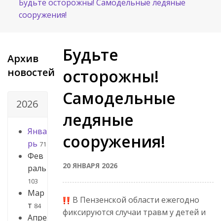
Будьте осторожны! Самодельные ледяные
сооружения!
Будьте
Архив
новостей
осторожны!
Самодельные
2026
ледяные
Янва
сооружения!
рь
71
Фев
20 ЯНВАРЯ 2026
раль
103
Мар
В Пензенской области ежегодно
т
84
фиксируются случаи травм у детей и
Апре