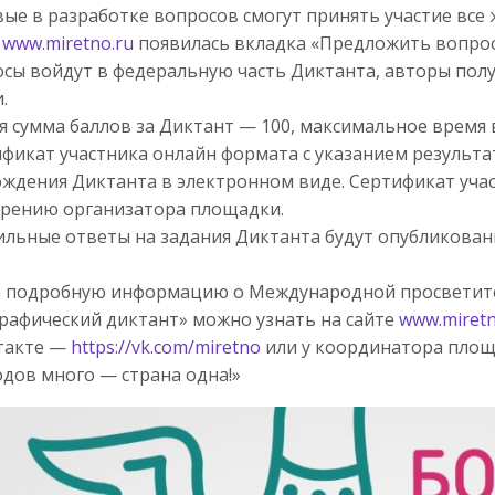
ые в разработке вопросов смогут принять участие все
е
www.miretno.ru
появилась вкладка «Предложить вопрос
сы войдут в федеральную часть Диктанта, авторы пол
.
 сумма баллов за Диктант — 100, максимальное время 
фикат участника онлайн формата с указанием результат
ждения Диктанта в электронном виде. Сертификат уча
рению организатора площадки.
льные ответы на задания Диктанта будут опубликованы
е подробную информацию о Международной просветит
рафический диктант» можно узнать на сайте
www.miretn
такте —
https://vk.com/miretno
или у координатора пло
дов много — страна одна!»