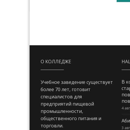
О КОЛЛЕДЖЕ
НА
В к
Учебное заведение существует
ста
более 70 лет, готовит
пов
специалистов для
пов
предприятий пищевой
4 ав
промышленности,
общественного питания и
Аби
торговли.
3 ав