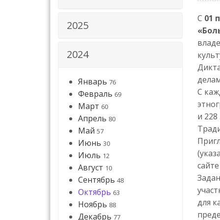
С
01 
2025
«Бол
владе
2024
культ
Дикта
делам
Январь
76
С каж
Февраль
69
этног
Март
60
и 228
Апрель
80
Тради
Май
57
Пригл
Июнь
30
(указ
Июль
12
сайт
Август
10
Задан
Сентябрь
48
участ
Октябрь
63
для к
Ноябрь
88
преде
Декабрь
77