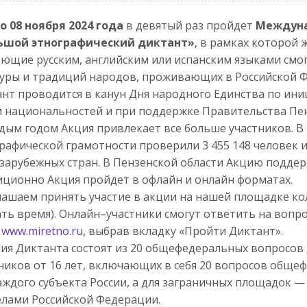
по 08 ноября 2024 года
в девятый раз пройдет
Междуна
ьшой этнографический диктант»
, в рамках которой 
ющие русским, английским или испанским языками смог
уры и традиций народов, проживающих в Российской 
нт проводится в канун Дня народного Единства по ини
 национальностей и при поддержке Правительства Пен
дым годом Акция привлекает все больше участников. В 
рафической грамотности проверили 3 455 148 человек 
 зарубежных стран. В Пензенской области Акцию поддер
ционно Акция пройдет в офлайн и онлайн форматах.
ашаем принять участие в акции на нашей площадке ко
ать время). Онлайн–участники смогут ответить на вопро
е
www.miretno.ru
, выбрав вкладку «Пройти Диктант».
ия Диктанта состоят из 20 общефедеральных вопросов д
ников от 16 лет, включающих в себя 20 вопросов обще
аждого субъекта России, а для заграничных площадок — о
лами Российской Федерации.