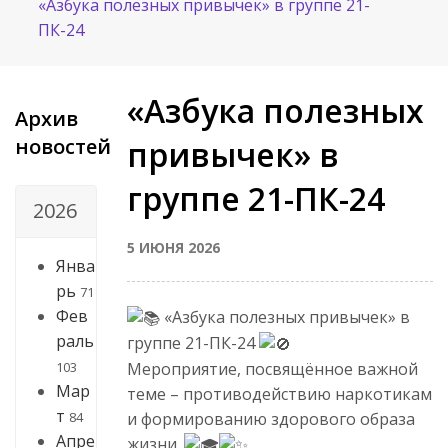
«Азбука полезных привычек» в группе 21-
ПК-24
«Азбука полезных
Архив
новостей
привычек» в
группе 21-ПК-24
2026
5 ИЮНЯ 2026
Янва
рь
71
Фев
«Азбука полезных привычек» в
раль
группе 21-ПК-24
103
Мероприятие, посвящённое важной
Мар
теме – противодействию наркотикам
т
84
и формированию здорового образа
Апре
жизни.