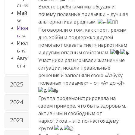
ль
99
Вместе с ребятами мы обсудили,
Май
почему полезные привычки – лучшая
56
альтернатива вредным.
Июн
Поговорили о том, как спорт, режим
ь
24
дня, хобби и поддержка друзей
Июл
помогают сказать «нет» наркотикам
ь
19
и другим опасным соблазнам.
Авгу
Участники разыгрывали жизненные
ст
4
ситуации, искали правильные
решения и заполняли свою «Азбуку
полезных привычек» – от «А» до «Я».
2025
Группа продемонстрировала на
2024
своем примере, что быть здоровым,
активным и свободным от
2023
наркотиков – это по-настоящему
круто!