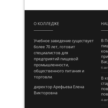
О КОЛЛЕДЖЕ
НА
В П
Учебное заведение существует
пи
более 70 лет, готовит
ком
специалистов для
при
предприятий пищевой
Вас
промышленности,
6 ав
общественного питания и
торговли.
В к
ста
директор Арефьева Елена
пов
Викторовна
пов
4 ав