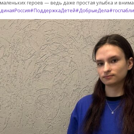
маленьких героев — ведь даже простая улыбка и внима
динаяРоссия
#ПоддержкаДетей
#ДобрыеДела
#госпабли