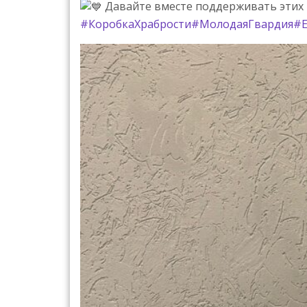
Давайте вместе поддерживать этих 
#КоробкаХрабрости
#МолодаяГвардия
#Е