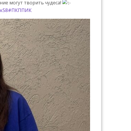
ние могут творить чудеса!
к58
#ПКППИК