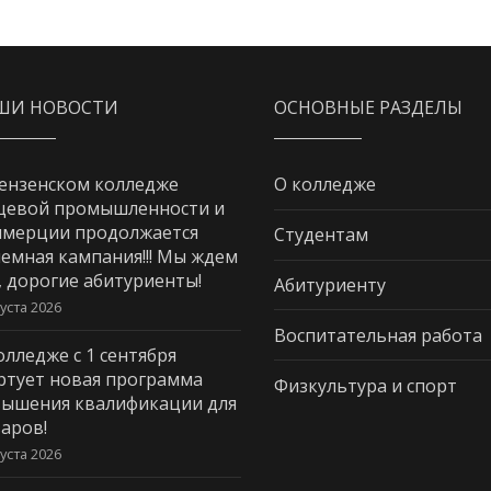
ШИ НОВОСТИ
ОСНОВНЫЕ РАЗДЕЛЫ
ензенском колледже
О колледже
щевой промышленности и
мерции продолжается
Студентам
емная кампания!!! Мы ждем
, дорогие абитуриенты!
Абитуриенту
густа 2026
Воспитательная работа
олледже с 1 сентября
ртует новая программа
Физкультура и спорт
ышения квалификации для
аров!
густа 2026