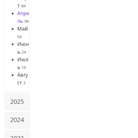
т
84
Апре
ль
99
Май
56
Июн
ь
24
Июл
ь
19
Авгу
ст
3
2025
2024