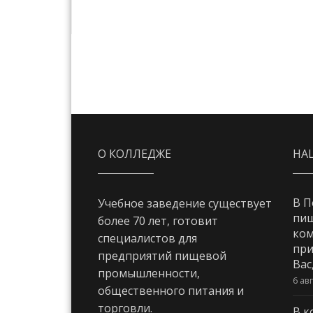
О КОЛЛЕДЖЕ
НА
В П
Учебное заведение существует
пи
более 70 лет, готовит
ком
специалистов для
при
предприятий пищевой
Вас
промышленности,
6 ав
общественного питания и
торговли.
В к