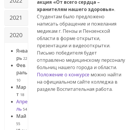
2022
акция «От всего сердца –
хранителям нашего здоровья»
.
Студентам было предложено
2021
написать обращение и пожелания
медикам г. Пензы и Пензенской
2020
области в форме открытки,
презентации и видеооткрытки.
Янва
Письмо победителя будет
рь
22
отправлено медицинскому персоналу
Фев
больниц нашего города и области.
раль
Положение о конкурсе
можно найти
10
на официальном сайте колледжа в
Мар
разделе Воспитательная работа.
т
18
Апре
ль
54
Май
55