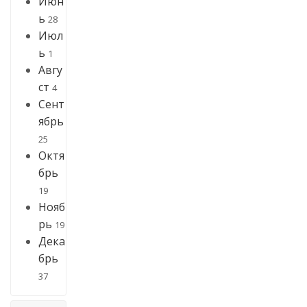
Июн
ь
28
Июл
ь
1
Авгу
ст
4
Сент
ябрь
25
Октя
брь
19
Нояб
рь
19
Дека
брь
37