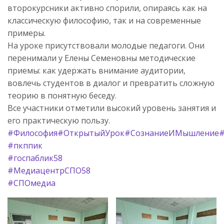
второкурсники активно спорили, опираясь как на
классическую философию, так и на современные
примеры.
На уроке присутствовали молодые педагоги. Они
перенимали у Елены Семеновны методические
приемы: как удержать внимание аудитории,
вовлечь студентов в диалог и превратить сложную
теорию в понятную беседу.
Все участники отметили высокий уровень занятия и
его практическую пользу.
#Философия
#ОткрытыйУрок
#СознаниеИМышление
#
#пкппик
#госпаблик58
#МедиацентрСПО58
#СПОмедиа