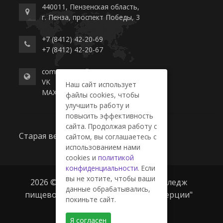
440011, Пензенская область,
г. Пенза, проспект Победы, 3
+7 (8412) 42-20-69
+7 (8412) 42-20-67
commerce-college.ru
VK
Наш сайт использует
MAX
файлы cookies, чтобы
улучшить работу и
повысить эффективность
сайта. Продолжая работу с
Старая версия сайта
сайтом, вы соглашаетесь с
использованием нами
cookies и
политикой
конфиденциальности
. Если
вы не хотите, чтобы ваши
2026 © ГАПОУ ПО "Пензенский колледж
данные обрабатывались,
пищевой промышленности и коммерции"
покиньте сайт.
Я согласен