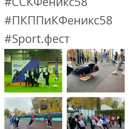
#ССКФеникс58
#ПКППиКФеникс58
#Sport.фест