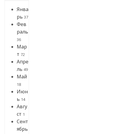
Янва
рь
37
Фев
раль
36
Мар
т
72
Апре
ль
49
Май
18
Июн
ь
14
Авгу
ст
1
Сент
ябрь