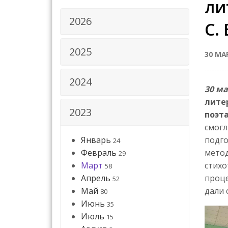
ли
2026
С.
2025
30 МА
2024
30 ма
лите
2023
поэт
смогл
Январь
подго
24
Февраль
метод
29
Март
стихо
58
Апрель
проце
52
Май
дали 
80
Июнь
35
Июль
15