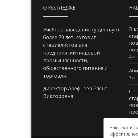
О КОЛЛЕДЖЕ
НА
В к
Учебное заведение существует
ста
более 70 лет, готовит
пов
специалистов для
пов
предприятий пищевой
4 ав
промышленности,
общественного питания и
Аби
торговли.
3 ав
директор Арефьева Елена
С 1
Викторовна
ста
пов
про
3 ав
Наш сайт исп
эффективност