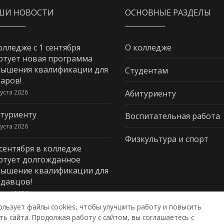
ШИ НОВОСТИ
ОСНОВНЫЕ РАЗДЕЛЫ
олледже с 1 сентября
О колледже
ртует новая программа
ышения квалификации для
Студентам
аров!
густа 2026
Абитуриенту
туриенту
Воспитательная работа
густа 2026
Физкультура и спорт
 сентября в колледже
ртует долгожданное
ышение квалификации для
давцов!
густа 2026
ользует файлы cookies, чтобы улучшить работу и повысить
ь сайта. Продолжая работу с сайтом, вы соглашаетесь с