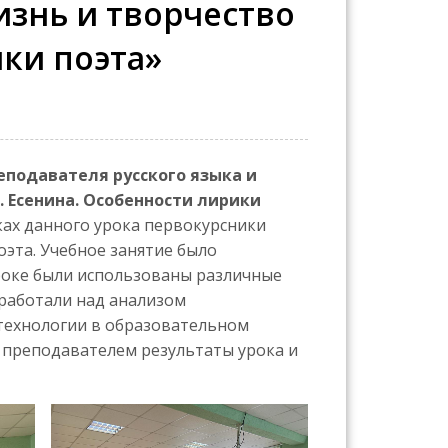
изнь и творчество
ики поэта»
еподавателя русского языка и
. Есенина. Особенности лирики
мках данного урока первокурсники
оэта. Учебное занятие было
роке были использованы различные
 работали над анализом
-технологии в образовательном
с преподавателем результаты урока и