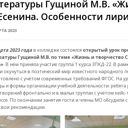
тературы Гущиной М.В. «Ж
 Есенина. Особенности лир
РТА 2023
рта 2023 года
в колледже состоялся
открытый урок пр
ратуры Гущиной М.В. по теме «Жизнь и творчество С
а»
. В нём приняла участие группа 1 курса 3ПКД-22. В ра
и окунуться в поэтический мир известного народного п
товлено с учётом современных требований ФГОС. На у
ы и формы организации учебной деятельности: ребята
творений фронтально и в малых группах с учётом кейс
ссе. По окончании занятия гости и члены МО обсудили 
свои рекомендации.