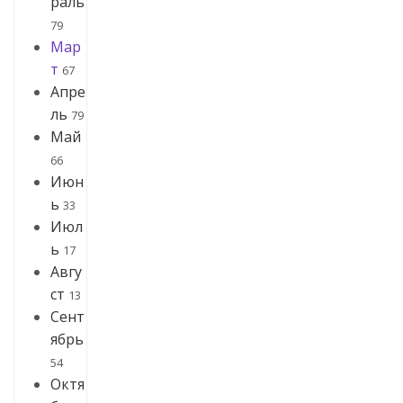
раль
79
Мар
т
67
Апре
ль
79
Май
66
Июн
ь
33
Июл
ь
17
Авгу
ст
13
Сент
ябрь
54
Октя