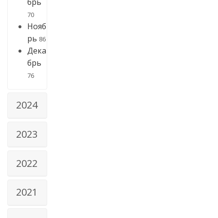
брь
70
Нояб
рь
86
Дека
брь
76
2024
2023
2022
2021