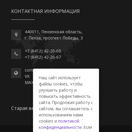
КОНТАКТНАЯ ИНФОРМАЦИЯ
440011, Пензенская область,
г. Пенза, проспект Победы, 3
+7 (8412) 42-20-69
+7 (8412) 42-20-67
commerce-college.ru
VK
Наш сайт использует
MAX
файлы cookies, чтобы
улучшить работу и
повысить эффективность
сайта. Продолжая работу с
Старая версия сайта
сайтом, вы соглашаетесь с
использованием нами
cookies и
политикой
конфиденциальности
. Если