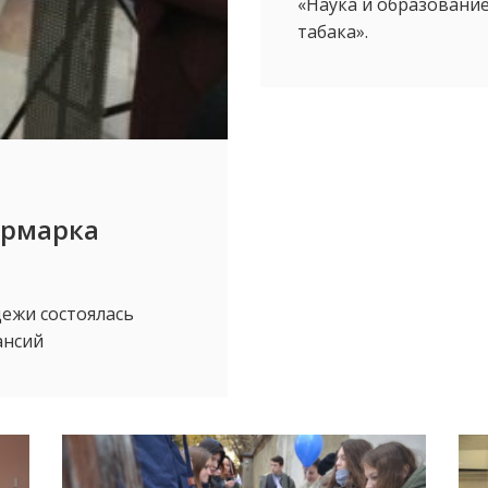
«Наука и образование»
табака».
ярмарка
дежи состоялась
ансий