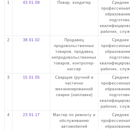
1
43.01.09
Повар, кондитер
Среднее
профессиона
образовани
подготовк
квалифициров
рабочих, слу
2
38.01.02
Продавец
Среднее
продовольственных
профессиона
товаров, продавец
образовани
непродовольственных
подготовк
товаров, контролер-
квалифициров
кассир
рабочих, слу
3
15.01.05
Сварщик (ручной и
Среднее
частично
профессиона
механизированной
образовани
сварки (наплавки)
подготовк
квалифициров
рабочих, слу
4
23.01.17
Мастер по ремонту и
Среднее
обслуживанию
профессиона
автомобилей
образовани