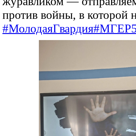
журавликом — отправляем
против войны, в которой н
#МолодаяГвардия
#МГЕР