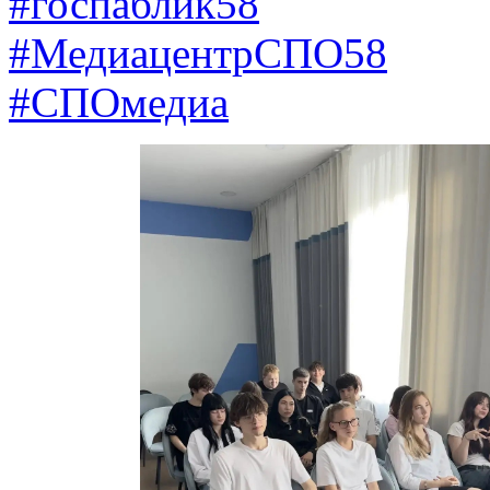
#госпаблик58
#МедиацентрСПО58
#СПОмедиа