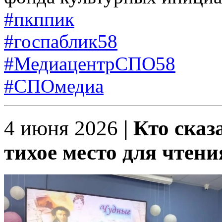
#пкппик
#госпаблик58
#МедиацентрСПО58
#СПОмедиа
4 июня 2026
| Кто сказ
тихое место для чтени