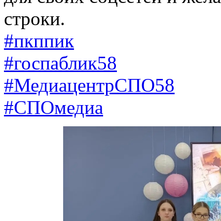
строки.
#пкппик
#госпаблик58
#МедиацентрСПО58
#СПОмедиа