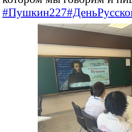
#Пушкин227
#ДеньРусско